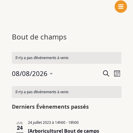
N
F
L
Aller
o
a
i
au
t
c
n
contenu
r
e
k
e
b
e
Bout de champs
i
o
d
n
o
I
s
k
n
t
Il n’y a pas d’évènements à venir.
a
08/08/2026
g
Recherche
Navigat
Recherche
Mois
r
et
de
Sélectionnez
Calendrier
a
navigation
vues
une
Il n’y a pas d’évènements à venir.
de
m
de
Évènem
date.
Évènements
vues
Derniers Évènements passés
Évènements
24 juillet 2023 à 14h00
-
18h00
JUIL
24
[Arboriculture] Bout de camps