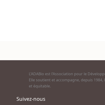
L’ADABio est l’Association pour le Développe
Elle soutient et accompagne, depuis 1984, le
et équitable.
Suivez-nous