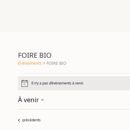
FOIRE BIO
Évènements
Évènements
FOIRE BIO
Il n’y a pas d’évènements à venir.
Notice
À venir
Sélectionnez
une
Évènements
précédents
date.