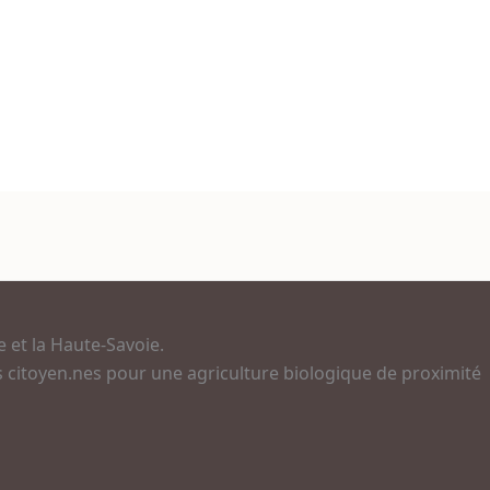
e et la Haute-Savoie.
 les citoyen.nes pour une agriculture biologique de proximité