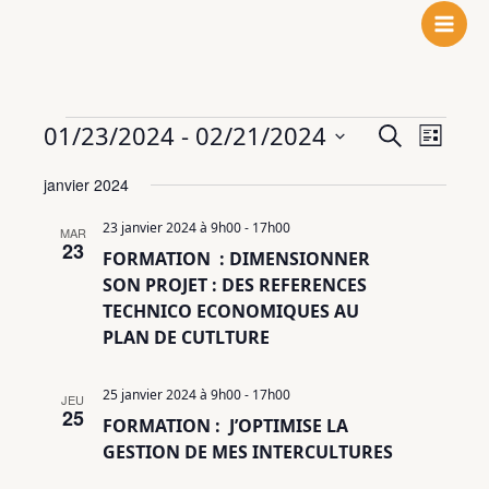
N
F
L
Aller
o
a
i
au
t
c
n
contenu
r
e
k
e
b
e
Évènements
01/23/2024
 - 
02/21/2024
Recherche
Navigat
Recherche
i
o
d
Liste
et
de
n
o
I
Sélectionnez
janvier 2024
navigation
vues
s
k
n
une
de
Évènem
t
date.
23 janvier 2024 à 9h00
-
17h00
MAR
vues
a
23
FORMATION : DIMENSIONNER
Évènements
g
SON PROJET : DES REFERENCES
r
TECHNICO ECONOMIQUES AU
a
PLAN DE CUTLTURE
m
25 janvier 2024 à 9h00
-
17h00
JEU
25
FORMATION : J’OPTIMISE LA
GESTION DE MES INTERCULTURES