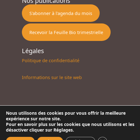
Nos publications
S'abonner à l'agenda du mois
Recevoir la Feuille Bio trimestrielle
Légales
Politique de confidentialité
Informations sur le site web
Nous utilisons des cookies pour vous offrir la meilleure
expérience sur notre site.
Copyright © 2026 ADABio | Développeurs Théo LESAGE, Maïlys
Pour en savoir plus sur les cookies que nous utilisons et les
désactiver cliquer sur Réglages.
ETIEVANT