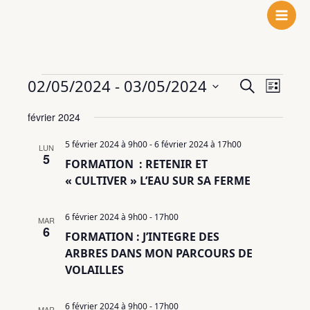
N
F
L
Aller
o
a
i
au
t
c
n
contenu
r
e
k
e
b
e
Évènements
02/05/2024
 - 
03/05/2024
Recherche
Navigat
Recherche
i
o
d
Liste
et
de
n
o
I
Sélectionnez
février 2024
navigation
vues
s
k
n
une
de
Évènem
t
date.
5 février 2024 à 9h00
-
6 février 2024 à 17h00
LUN
vues
a
5
FORMATION : RETENIR ET
Évènements
g
« CULTIVER » L’EAU SUR SA FERME
r
a
6 février 2024 à 9h00
-
17h00
m
MAR
6
FORMATION : J’INTEGRE DES
ARBRES DANS MON PARCOURS DE
VOLAILLES
6 février 2024 à 9h00
-
17h00
MAR