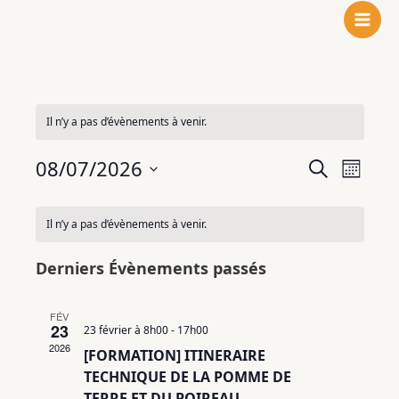
N
F
L
Aller
o
a
i
au
t
c
n
contenu
r
e
k
e
b
e
i
o
d
Il n’y a pas d’évènements à venir.
n
o
I
s
k
n
08/07/2026
Recherche
Navigat
Recherche
t
Mois
et
de
Sélectionnez
a
Calendrier
navigation
vues
une
g
Il n’y a pas d’évènements à venir.
de
de
Évènem
date.
r
Évènements
vues
a
Derniers Évènements passés
Évènements
m
FÉV
23
23 février à 8h00
-
17h00
2026
[FORMATION] ITINERAIRE
TECHNIQUE DE LA POMME DE
TERRE ET DU POIREAU