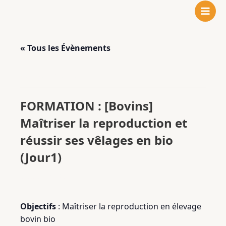
N
F
L
Aller
o
a
i
au
t
c
n
contenu
r
e
k
« Tous les Évènements
e
b
e
i
o
d
n
o
I
Cet évènement est passé.
s
k
n
t
FORMATION : [Bovins]
a
Maîtriser la reproduction et
g
r
réussir ses vêlages en bio
a
(Jour1)
m
7 octobre 2024
Objectifs
: Maîtriser la reproduction en élevage
bovin bio