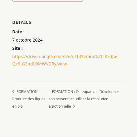
DÉTAILS
Date :
7 octobre 2024
Site :
https://drive.google.com/file/d/1ilSVmcxDd1cKzdJw
Qx0_G3ndIOMWVDBy/view
FORMATION :
FORMATION : Ostéopathie : Développer
Produire des figues
son ressenti et utiliser la résolution
en bio
émotionnelle