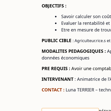
OBJECTIFS :
Savoir calculer son coût
Evaluer la rentabilité e
Etre en mesure de trouv
PUBLIC CIBLE
:
A
griculteur.rice.s e
MODALITES PEDAGOGIQUES :
A
données économiques
PRE REQUIS :
Avoir une comptabi
INTERVENANT
:
Animatrice de l
CONTACT :
Luna TERRIER –
tech