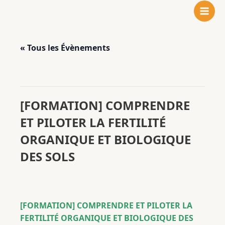
N
F
L
Aller
o
a
i
au
t
c
n
contenu
r
e
k
« Tous les Évènements
e
b
e
i
o
d
n
o
I
Cet évènement est passé.
s
k
n
t
[FORMATION] COMPRENDRE
a
ET PILOTER LA FERTILITÉ
g
r
ORGANIQUE ET BIOLOGIQUE
a
DES SOLS
m
20 janvier à 8h00
-
21 janvier à 17h00
[FORMATION] COMPRENDRE ET PILOTER LA
FERTILITÉ ORGANIQUE ET BIOLOGIQUE DES