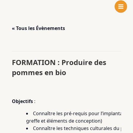
N
F
L
Aller
o
a
i
au
t
c
n
contenu
r
e
k
« Tous les Évènements
e
b
e
i
o
d
n
o
I
Cet évènement est passé.
s
k
n
t
FORMATION : Produire des
a
pommes en bio
g
r
11 février 2025
a
m
Objectifs
:
Connaître les pré-requis pour l’implantation
greffe et éléments de conception)
Connaître les techniques culturales du pom