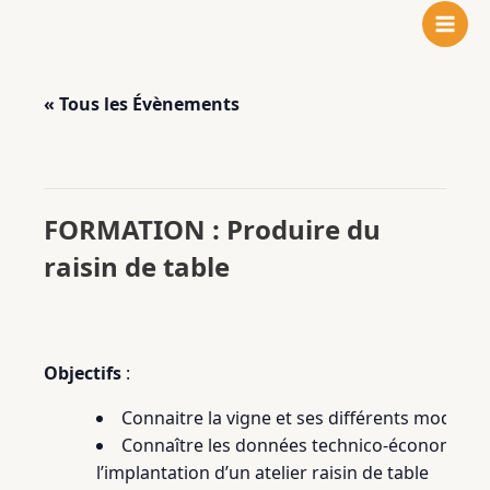
N
F
L
Aller
o
a
i
au
t
c
n
contenu
r
e
k
« Tous les Évènements
e
b
e
i
o
d
n
o
I
Cet évènement est passé.
s
k
n
t
FORMATION : Produire du
a
raisin de table
g
r
27 janvier 2025
-
28 janvier 2025
a
m
Objectifs
:
Connaitre la vigne et ses différents modes d
Connaître les données technico-économiqu
l’implantation d’un atelier raisin de table