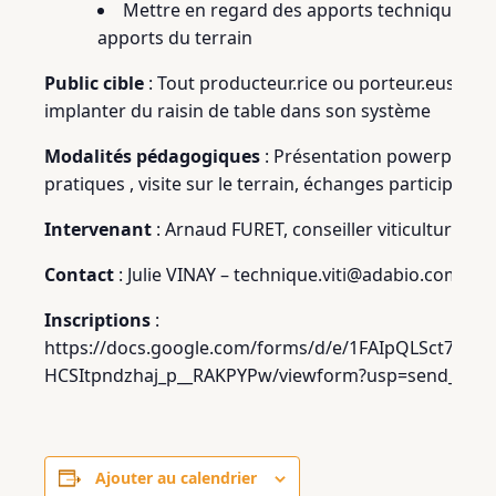
Mettre en regard des apports techniques th
apports du terrain
Public cible
: Tout producteur.rice ou porteur.euse de
implanter du raisin de table dans son système
Modalités pédagogiques
: Présentation powerpoint i
pratiques , visite sur le terrain, échanges participant
Intervenant
: Arnaud FURET, conseiller viticulture Viti
Contact
: Julie VINAY – technique.viti@adabio.com – 06
Inscriptions
:
https://docs.google.com/forms/d/e/1FAIpQLSct7CGs
HCSItpndzhaj_p__RAKPYPw/viewform?usp=send_for
Ajouter au calendrier