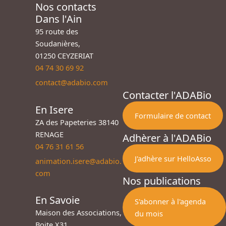
Nos contacts
Dans l'Ain
95 route des
Soudanières,
01250 CEYZERIAT
04 74 30 69 92
contact@adabio.com
Contacter l'ADABio
En Isere
Formulaire de contact
ZA des Papeteries 38140
RENAGE
Adhèrer à l'ADABio
04 76 31 61 56
J'adhère sur HelloAsso
animation.isere@adabio.
com
Nos publications
En Savoie
S'abonner à l'agenda
Maison des Associations,
du mois
Boite X31