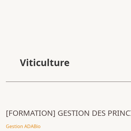
Viticulture
[FORMATION]
GESTION
[FORMATION] GESTION DES PRINC
DES
PRINCIPALES
Gestion ADABio
MALADIES