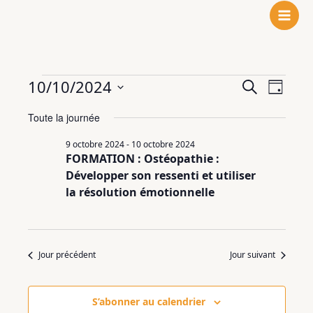
N
F
L
Aller
o
a
i
au
t
c
n
contenu
r
e
k
e
b
e
Évènements
10/10/2024
Recherche
Navigat
Recherche
i
o
d
Jour
for
et
de
n
o
I
Sélectionnez
10
Toute la journée
navigation
vues
s
k
n
une
octobre
de
Évènem
t
date.
9 octobre 2024
-
10 octobre 2024
2024
vues
a
FORMATION : Ostéopathie :
Évènements
g
Développer son ressenti et utiliser
r
la résolution émotionnelle
a
m
Jour précédent
Jour suivant
S’abonner au calendrier