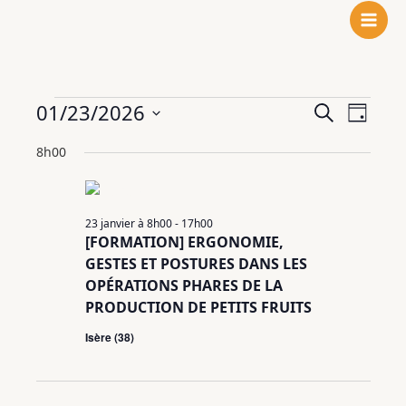
N
F
L
Aller
o
a
i
au
t
c
n
contenu
r
e
k
e
b
e
Évènements
01/23/2026
Recherche
Navigat
Recherche
i
o
d
Jour
for
et
de
n
o
I
Sélectionnez
23
8h00
navigation
vues
s
k
n
une
janvier
de
Évènem
t
date.
2026
vues
a
Évènements
g
23 janvier à 8h00
-
17h00
[FORMATION] ERGONOMIE,
r
GESTES ET POSTURES DANS LES
a
OPÉRATIONS PHARES DE LA
m
PRODUCTION DE PETITS FRUITS
Isère (38)