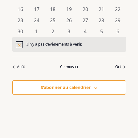
évènements
évènements
évènements
évènements
évènements
évènements
évènemen
0
0
0
0
0
0
0
16
17
18
19
20
21
22
évènements
évènements
évènements
évènements
évènements
évènements
évènemen
0
0
0
0
0
0
0
23
24
25
26
27
28
29
évènements
évènements
évènements
évènements
évènements
évènements
évènemen
0
0
0
0
0
0
0
30
1
2
3
4
5
6
évènements
évènements
évènements
évènements
évènements
évènements
évèneme
Il n’y a pas d’évènements à venir.
Notice
Août
Ce mois-ci
Oct
S’abonner au calendrier