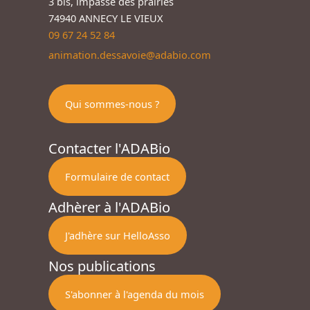
3 bis, impasse des prairies
74940 ANNECY LE VIEUX
09 67 24 52 84
animation.dessavoie@adabio.com
Qui sommes-nous ?
Contacter l'ADABio
Formulaire de contact
Adhèrer à l'ADABio
J'adhère sur HelloAsso
Nos publications
S'abonner à l'agenda du mois