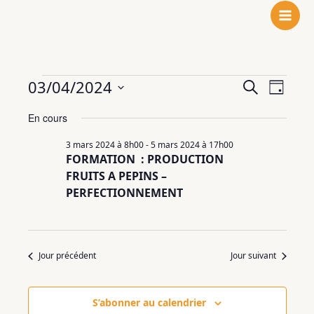
N
F
L
Aller
o
a
i
au
t
c
n
contenu
r
e
k
e
b
e
Évènements
03/04/2024
Recherche
Navigat
Recherche
i
o
d
Jour
for
et
de
n
o
I
Sélectionnez
4
En cours
navigation
vues
s
k
n
une
mars
de
Évènem
t
date.
3 mars 2024 à 8h00
-
5 mars 2024 à 17h00
2024
vues
a
FORMATION : PRODUCTION
Évènements
g
FRUITS A PEPINS –
r
PERFECTIONNEMENT
a
m
Jour précédent
Jour suivant
S’abonner au calendrier