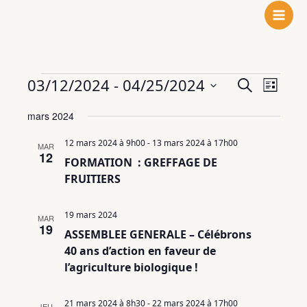
N
F
L
Aller
o
a
i
au
t
c
n
contenu
r
e
k
e
b
e
Évènements
03/12/2024
 - 
04/25/2024
Recherche
Navigat
Recherche
i
o
d
Liste
et
de
n
o
I
Sélectionnez
mars 2024
navigation
vues
s
k
n
une
de
Évènem
t
date.
12 mars 2024 à 9h00
-
13 mars 2024 à 17h00
MAR
vues
a
12
FORMATION : GREFFAGE DE
Évènements
g
FRUITIERS
r
a
19 mars 2024
m
MAR
19
ASSEMBLEE GENERALE – Célébrons
40 ans d’action en faveur de
l’agriculture biologique !
21 mars 2024 à 8h30
-
22 mars 2024 à 17h00
JEU